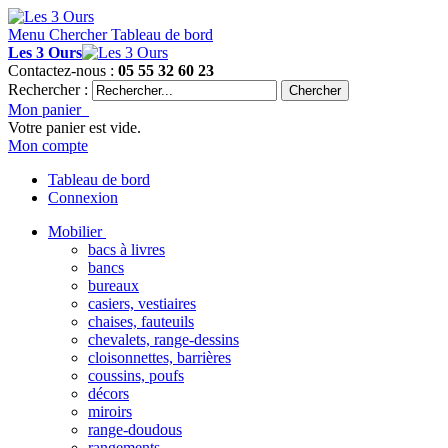
Menu
Chercher
Tableau de bord
Les 3 Ours
Contactez-nous :
05 55 32 60 23
Rechercher :
Chercher
Mon panier
Votre panier est vide.
Mon compte
Tableau de bord
Connexion
Mobilier
bacs à livres
bancs
bureaux
casiers, vestiaires
chaises, fauteuils
chevalets, range-dessins
cloisonnettes, barrières
coussins, poufs
décors
miroirs
range-doudous
rangements