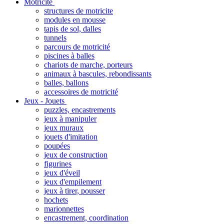
Motricité
structures de motricite
modules en mousse
tapis de sol, dalles
tunnels
parcours de motricité
piscines à balles
chariots de marche, porteurs
animaux à bascules, rebondissants
balles, ballons
accessoires de motricité
Jeux - Jouets
puzzles, encastrements
jeux à manipuler
jeux muraux
jouets d'imitation
poupées
jeux de construction
figurines
jeux d'éveil
jeux d'empilement
jeux à tirer, pousser
hochets
marionnettes
encastrement, coordination