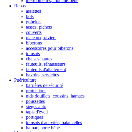
thermomètres, mouche-bébé
Repas
assiettes
bols
gobelets
tasses, pichets
couverts
plateaux, raviers
biberons
accessoires pour biberons
transats
chaises hautes
fauteuils, réhausseurs
fauteuils d'allaitement
bavoirs, serviettes
Puériculture
barrières de sécurité
protections
nids douillets, coussins, hamacs
poussettes
sièges auto
tapis d'éveil
portiques
transats d'activités, balancelles
hamac, porte bébé