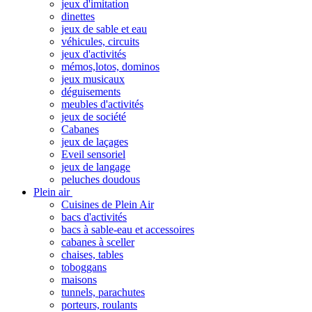
jeux d'imitation
dinettes
jeux de sable et eau
véhicules, circuits
jeux d'activités
mémos,lotos, dominos
jeux musicaux
déguisements
meubles d'activités
jeux de société
Cabanes
jeux de laçages
Eveil sensoriel
jeux de langage
peluches doudous
Plein air
Cuisines de Plein Air
bacs d'activités
bacs à sable-eau et accessoires
cabanes à sceller
chaises, tables
toboggans
maisons
tunnels, parachutes
porteurs, roulants