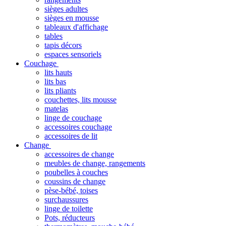
sièges adultes
sièges en mousse
tableaux d'affichage
tables
tapis décors
espaces sensoriels
Couchage
lits hauts
lits bas
lits pliants
couchettes, lits mousse
matelas
linge de couchage
accessoires couchage
accessoires de lit
Change
accessoires de change
meubles de change, rangements
poubelles à couches
coussins de change
pèse-bébé, toises
surchaussures
linge de toilette
Pots, réducteurs