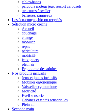
tables-bancs
parcours moteur jeux ressort carousels
structures à sceller
barrières, panneaux
Les éco-conçus, bio ou recyclés
Sélection micro crèche
Accueil
couchage
change
mobilier
repas
périculture
motricité
jeux jouets
plein air
Ergonomie des adultes
Nos produits inclusifs
Jeux et jouets inclusifs
Mobilier ergonomique
Vaisselle ergonomique
Motricité
Eveil sensoriel
Cabanes et tentes sensorielles
Plein air
Seconde main