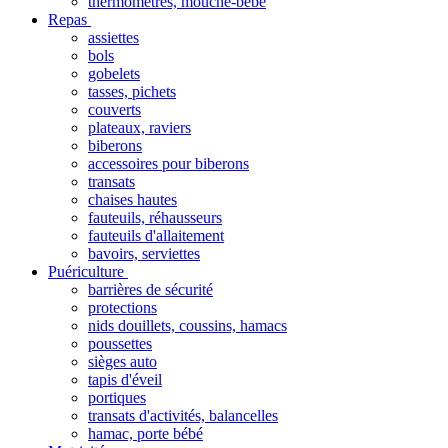
thermomètres, mouche-bébé
Repas
assiettes
bols
gobelets
tasses, pichets
couverts
plateaux, raviers
biberons
accessoires pour biberons
transats
chaises hautes
fauteuils, réhausseurs
fauteuils d'allaitement
bavoirs, serviettes
Puériculture
barrières de sécurité
protections
nids douillets, coussins, hamacs
poussettes
sièges auto
tapis d'éveil
portiques
transats d'activités, balancelles
hamac, porte bébé