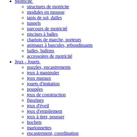
Motricité
structures de motricite
modules en mousse
tapis de sol, dalles
tunnels
parcours de motricité
piscines à balles
chariots de marche, porteurs
animaux à bascules, rebondissants
balles, ballons
accessoires de motricité
Jeux - Jouets
puzzles, encastrements
jeux à manipuler
jeux muraux
jouets d'imitation
poupées
jeux de construction
figurines
jeux d'éveil
jeux d'empilement
jeux à tirer, pousser
hochets
marionnettes
encastrement, coordination