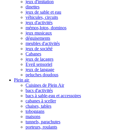
jeux d'imitation
dinettes
jeux de sable et eau
véhicules, circuits
jeux d'activités
mémos,lotos, dominos
jeux musicaux
déguisements
meubles d'activités
jeux de société
Cabanes
jeux de laçages
Eveil sensoriel
jeux de langage
peluches doudous
Plein air
Cuisines de Plein Air
bacs d'activités
bacs à sable-eau et accessoires
cabanes à sceller
chaises, tables
toboggans
maisons
tunnels, parachutes
porteurs, roulants