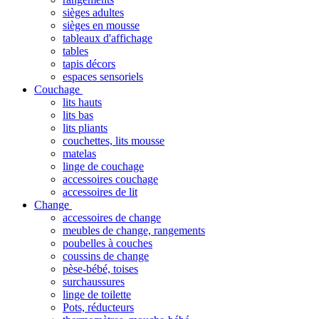
sièges adultes
sièges en mousse
tableaux d'affichage
tables
tapis décors
espaces sensoriels
Couchage
lits hauts
lits bas
lits pliants
couchettes, lits mousse
matelas
linge de couchage
accessoires couchage
accessoires de lit
Change
accessoires de change
meubles de change, rangements
poubelles à couches
coussins de change
pèse-bébé, toises
surchaussures
linge de toilette
Pots, réducteurs