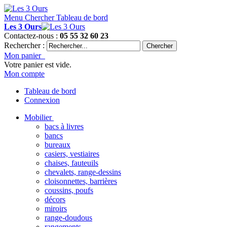
Menu
Chercher
Tableau de bord
Les 3 Ours
Contactez-nous :
05 55 32 60 23
Rechercher :
Chercher
Mon panier
Votre panier est vide.
Mon compte
Tableau de bord
Connexion
Mobilier
bacs à livres
bancs
bureaux
casiers, vestiaires
chaises, fauteuils
chevalets, range-dessins
cloisonnettes, barrières
coussins, poufs
décors
miroirs
range-doudous
rangements