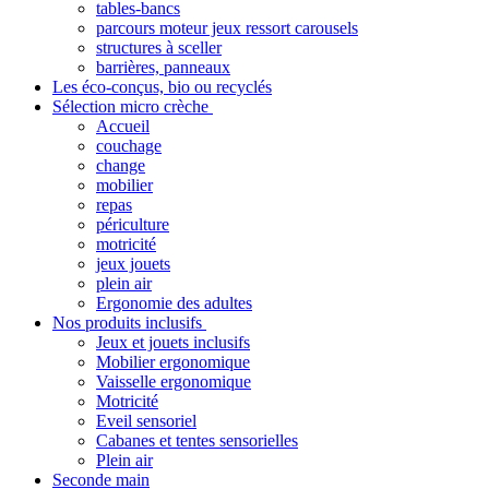
tables-bancs
parcours moteur jeux ressort carousels
structures à sceller
barrières, panneaux
Les éco-conçus, bio ou recyclés
Sélection micro crèche
Accueil
couchage
change
mobilier
repas
périculture
motricité
jeux jouets
plein air
Ergonomie des adultes
Nos produits inclusifs
Jeux et jouets inclusifs
Mobilier ergonomique
Vaisselle ergonomique
Motricité
Eveil sensoriel
Cabanes et tentes sensorielles
Plein air
Seconde main