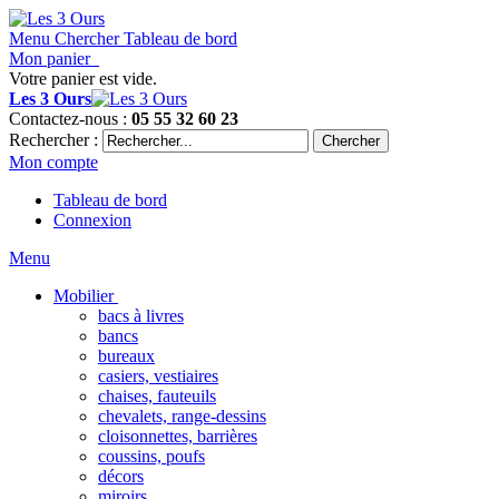
Menu
Chercher
Tableau de bord
Mon panier
Votre panier est vide.
Les 3 Ours
Contactez-nous :
05 55 32 60 23
Rechercher :
Chercher
Mon compte
Tableau de bord
Connexion
Menu
Mobilier
bacs à livres
bancs
bureaux
casiers, vestiaires
chaises, fauteuils
chevalets, range-dessins
cloisonnettes, barrières
coussins, poufs
décors
miroirs