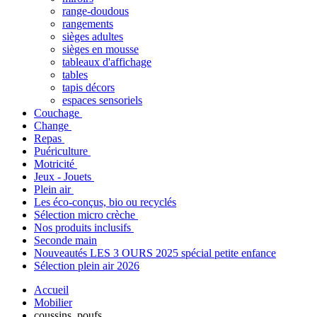
range-doudous
rangements
sièges adultes
sièges en mousse
tableaux d'affichage
tables
tapis décors
espaces sensoriels
Couchage
Change
Repas
Puériculture
Motricité
Jeux - Jouets
Plein air
Les éco-conçus, bio ou recyclés
Sélection micro crèche
Nos produits inclusifs
Seconde main
Nouveautés LES 3 OURS 2025 spécial petite enfance
Sélection plein air 2026
Accueil
Mobilier
coussins, poufs