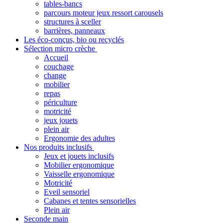
tables-bancs
parcours moteur jeux ressort carousels
structures à sceller
barrières, panneaux
Les éco-conçus, bio ou recyclés
Sélection micro crèche
Accueil
couchage
change
mobilier
repas
périculture
motricité
jeux jouets
plein air
Ergonomie des adultes
Nos produits inclusifs
Jeux et jouets inclusifs
Mobilier ergonomique
Vaisselle ergonomique
Motricité
Eveil sensoriel
Cabanes et tentes sensorielles
Plein air
Seconde main