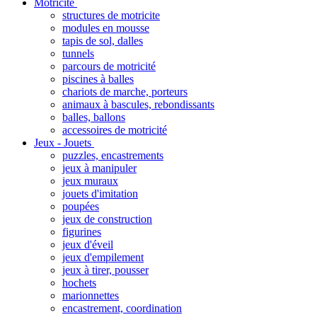
Motricité
structures de motricite
modules en mousse
tapis de sol, dalles
tunnels
parcours de motricité
piscines à balles
chariots de marche, porteurs
animaux à bascules, rebondissants
balles, ballons
accessoires de motricité
Jeux - Jouets
puzzles, encastrements
jeux à manipuler
jeux muraux
jouets d'imitation
poupées
jeux de construction
figurines
jeux d'éveil
jeux d'empilement
jeux à tirer, pousser
hochets
marionnettes
encastrement, coordination