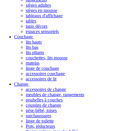
sièges adultes
sièges en mousse
tableaux d'affichage
tables
tapis décors
espaces sensoriels
Couchage
lits hauts
lits bas
lits pliants
couchettes, lits mousse
matelas
linge de couchage
accessoires couchage
accessoires de lit
Change
accessoires de change
meubles de change, rangements
poubelles à couches
coussins de change
pèse-bébé, toises
surchaussures
linge de toilette
Pots, réducteurs