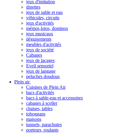
jeux d'imitation
dinettes
jeux de sable et eau
véhicules, circuits
jeux d'activités
mémos,lotos, dominos
jeux musicaux
déguisements
meubles d'activités
jeux de société
Cabanes
jeux de laçages
Eveil sensoriel
jeux de langage
peluches doudous
Plein air
Cuisines de Plein Air
bacs d'activités
bacs à sable-eau et accessoires
cabanes à sceller
chaises, tables
toboggans
maisons
tunnels, parachutes
porteurs, roulants