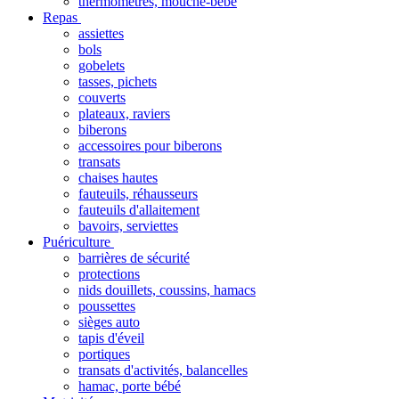
thermomètres, mouche-bébé
Repas
assiettes
bols
gobelets
tasses, pichets
couverts
plateaux, raviers
biberons
accessoires pour biberons
transats
chaises hautes
fauteuils, réhausseurs
fauteuils d'allaitement
bavoirs, serviettes
Puériculture
barrières de sécurité
protections
nids douillets, coussins, hamacs
poussettes
sièges auto
tapis d'éveil
portiques
transats d'activités, balancelles
hamac, porte bébé