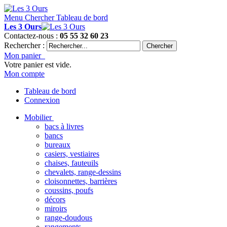
Menu
Chercher
Tableau de bord
Les 3 Ours
Contactez-nous :
05 55 32 60 23
Rechercher :
Chercher
Mon panier
Votre panier est vide.
Mon compte
Tableau de bord
Connexion
Mobilier
bacs à livres
bancs
bureaux
casiers, vestiaires
chaises, fauteuils
chevalets, range-dessins
cloisonnettes, barrières
coussins, poufs
décors
miroirs
range-doudous
rangements