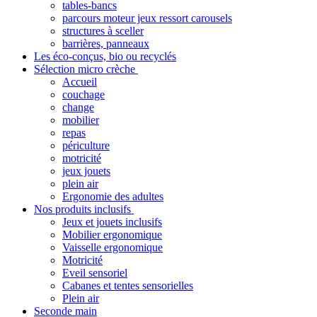
tables-bancs
parcours moteur jeux ressort carousels
structures à sceller
barrières, panneaux
Les éco-conçus, bio ou recyclés
Sélection micro crèche
Accueil
couchage
change
mobilier
repas
périculture
motricité
jeux jouets
plein air
Ergonomie des adultes
Nos produits inclusifs
Jeux et jouets inclusifs
Mobilier ergonomique
Vaisselle ergonomique
Motricité
Eveil sensoriel
Cabanes et tentes sensorielles
Plein air
Seconde main