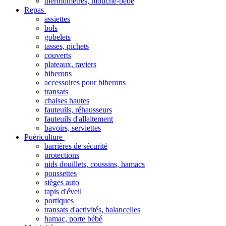
thermomètres, mouche-bébé
Repas
assiettes
bols
gobelets
tasses, pichets
couverts
plateaux, raviers
biberons
accessoires pour biberons
transats
chaises hautes
fauteuils, réhausseurs
fauteuils d'allaitement
bavoirs, serviettes
Puériculture
barrières de sécurité
protections
nids douillets, coussins, hamacs
poussettes
sièges auto
tapis d'éveil
portiques
transats d'activités, balancelles
hamac, porte bébé