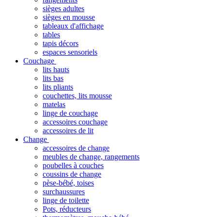
sièges adultes
sièges en mousse
tableaux d'affichage
tables
tapis décors
espaces sensoriels
Couchage
lits hauts
lits bas
lits pliants
couchettes, lits mousse
matelas
linge de couchage
accessoires couchage
accessoires de lit
Change
accessoires de change
meubles de change, rangements
poubelles à couches
coussins de change
pèse-bébé, toises
surchaussures
linge de toilette
Pots, réducteurs