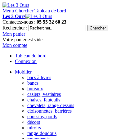
Menu
Chercher
Tableau de bord
Les 3 Ours
Contactez-nous :
05 55 32 60 23
Rechercher :
Chercher
Mon panier
Votre panier est vide.
Mon compte
Tableau de bord
Connexion
Mobilier
bacs à livres
bancs
bureaux
casiers, vestiaires
chaises, fauteuils
chevalets, range-dessins
cloisonnettes, barrières
coussins, poufs
décors
miroirs
range-doudous
rangements