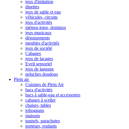
jeux d'imitation
dinettes
jeux de sable et eau
véhicules, circuits
jeux d'activités
mémos,lotos, dominos
jeux musicaux
déguisements
meubles d'activités
jeux de société
Cabanes
jeux de laçages
Eveil sensoriel
jeux de langage
peluches doudous
Plein air
Cuisines de Plein Air
bacs d'activités
bacs à sable-eau et accessoires
cabanes à sceller
chaises, tables
toboggans
maisons
tunnels, parachutes
porteurs, roulants