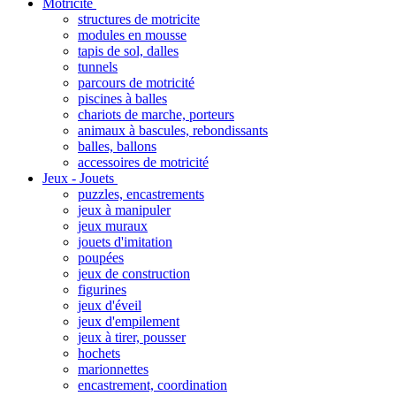
Motricité
structures de motricite
modules en mousse
tapis de sol, dalles
tunnels
parcours de motricité
piscines à balles
chariots de marche, porteurs
animaux à bascules, rebondissants
balles, ballons
accessoires de motricité
Jeux - Jouets
puzzles, encastrements
jeux à manipuler
jeux muraux
jouets d'imitation
poupées
jeux de construction
figurines
jeux d'éveil
jeux d'empilement
jeux à tirer, pousser
hochets
marionnettes
encastrement, coordination