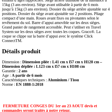
enfants d’âges rapprochés. Siège arrière utilisable de la naissance à
15kg (3 ans environ). Siège avant utilisable à partir de 6 mois
jusqu’à 15kg (3 ans environ). Dossier du siège arrière ajustable sur 4
positions. Dossier du siège avant ajustable sur 2 positions. Pliage
compact d’une main. Roues avant fixes ou pivotantes selon le
revêtement du sol. Barre d’appui amovible sur les deux sièges.
Grand panier de rangement accessible. Peut s’utiliser en Travel
System sur les deux sièges avec toutes les coques. Graco®. La
coque se clippe sur la barre d’appui avec le système Click
ConnectTM.
Détails produit
Dimension :
Dimension pliée : L41 cm x l57 cm x H128 cm –
Dimension dépliée : L123 cm x l57 cm x H108 cm
Garantie :
2 ans
Age :
A partir de 6 mois
Caractéristiques techniques :
Aluminium / Tissu
Norme :
EN 1888-1:2018
FERMETURE CONGES DU 1er au 23 AOUT devis et
commandes seront traités à notre retour.