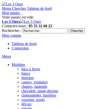
Menu
Chercher
Tableau de bord
Mon panier
Votre panier est vide.
Les 3 Ours
Contactez-nous :
05 55 32 60 23
Rechercher :
Chercher
Mon compte
Tableau de bord
Connexion
Menu
Mobilier
bacs à livres
bancs
bureaux
casiers, vestiaires
chaises, fauteuils
chevalets, range-dessins
cloisonnettes, barrières
coussins, poufs
décors
miroirs