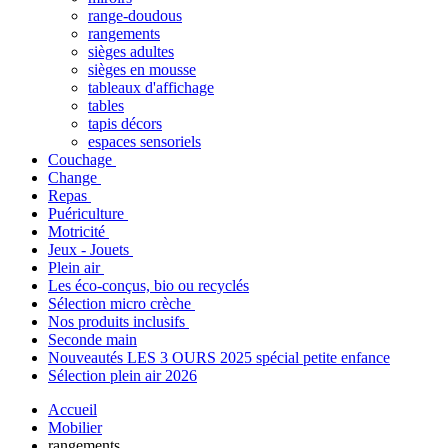
range-doudous
rangements
sièges adultes
sièges en mousse
tableaux d'affichage
tables
tapis décors
espaces sensoriels
Couchage
Change
Repas
Puériculture
Motricité
Jeux - Jouets
Plein air
Les éco-conçus, bio ou recyclés
Sélection micro crèche
Nos produits inclusifs
Seconde main
Nouveautés LES 3 OURS 2025 spécial petite enfance
Sélection plein air 2026
Accueil
Mobilier
rangements