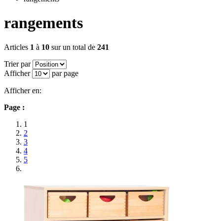
rangements
Articles
1
à
10
sur un total de
241
Trier par
Afficher
par page
Afficher en:
Page :
1
2
3
4
5