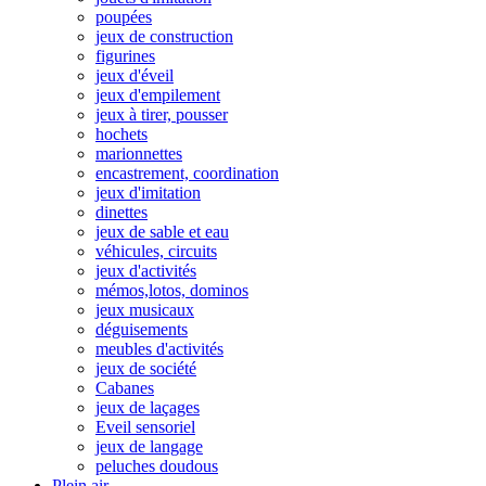
poupées
jeux de construction
figurines
jeux d'éveil
jeux d'empilement
jeux à tirer, pousser
hochets
marionnettes
encastrement, coordination
jeux d'imitation
dinettes
jeux de sable et eau
véhicules, circuits
jeux d'activités
mémos,lotos, dominos
jeux musicaux
déguisements
meubles d'activités
jeux de société
Cabanes
jeux de laçages
Eveil sensoriel
jeux de langage
peluches doudous
Plein air