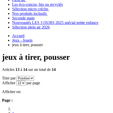
Les éco-conçus, bio ou recyclés
Sélection micro crèche
Nos produits inclusifs
Seconde main
Nouveautés LES 3 OURS 2025 spécial petite enfance
Sélection plein air 2026
Accueil
Jeux - Jouets
jeux à tirer, pousser
jeux à tirer, pousser
Articles
13
à
14
sur un total de
14
Trier par
Afficher
par page
Afficher en:
Page :